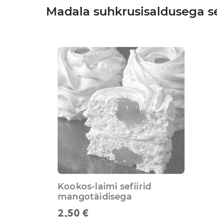
Madala suhkrusisaldusega se
Kookos-laimi sefiirid
mangotäidisega
2,50 €