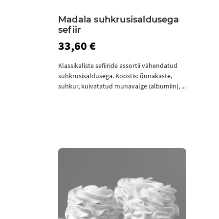
Madala suhkrusisaldusega
sefiir
33,60 €
Klassikaliste sefiiride assortii vähendatud
suhkrusisaldusega. Koostis: õunakaste,
suhkur, kuivatatud munavalge (albumiin), ...
Ostukorvi