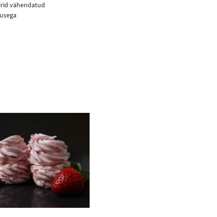
iirid vähendatud
dusega
Ostukorvi