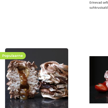
Erinevad sef
suhkrusisal
Ostukorvi
Populaarne