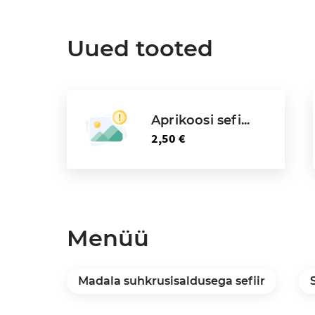
Uued tooted
Aprikoosi sefi...
2,50 €
Menüü
Madala suhkrusisaldusega sefiir