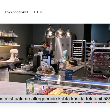
+37258530451
ET