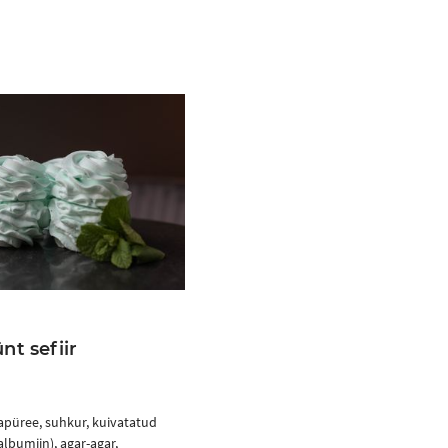
nt sefiir
apüree, suhkur, kuivatatud
lbumiin), agar-agar,