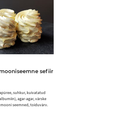
-mooniseemne sefiir
apüree, suhkur, kuivatatud
lbumiin), agar-agar, värske
 mooni seemned, toiduvärv.
Ostukorvi