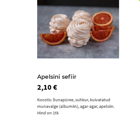
Apelsini sefiir
2,10 €
Koostis: õunapüree, suhkur, kuivatatud
munavalge (albumiin), agar-agar, apelsiin.
Hind on 1tk
Ostukorvi