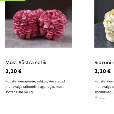
Must Sõstra sefiir
Sidruni
2,10 €
2,10 €
Koostis: õunapüree, suhkur, kuivatatud
Koostis: õun
munavalge (albumiin), agar-agar, must
munavalge (a
sõstar. Hind on 1tk
sidrunimahl,
Hind ...
Ostukorvi