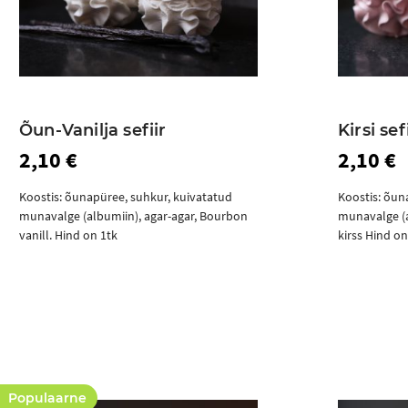
Õun-Vanilja sefiir
Kirsi sef
2,10 €
2,10 €
Koostis: õunapüree, suhkur, kuivatatud
Koostis: õun
munavalge (albumiin), agar-agar, Bourbon
munavalge (a
vanill. Hind on 1tk
kirss Hind on
Ostukorvi
Populaarne