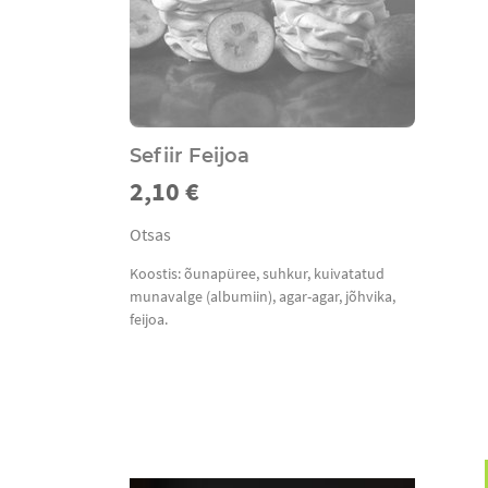
Sefiir Feijoa
2,10 €
Otsas
Koostis: õunapüree, suhkur, kuivatatud
munavalge (albumiin), agar-agar, jõhvika,
feijoa.