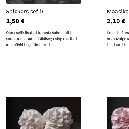
Snickers sefiir
Maasika 
2,50 €
2,10 €
Õuna sefiir lisatud tumeda šokolaadi ja
Koostis: õun
soolatud karamellitäidisega ning röstitud
munavalge (a
maapähklitega Hind on 1tk
Hind on 1 tk
Ostukorvi