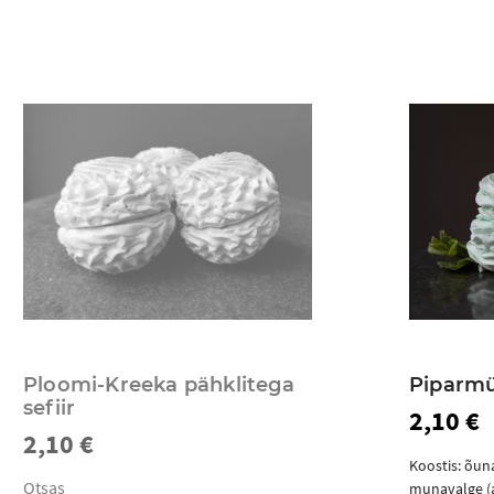
Ploomi-Kreeka pähklitega
Piparmü
sefiir
2,10 €
2,10 €
Koostis: õun
Otsas
munavalge (a