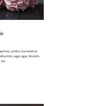
iir
apüree, suhkur, kuivatatud
lbumiin), agar-agar, Morello
 1tk
Ostukorvi