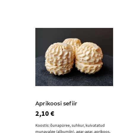
Aprikoosi sefiir
2,10 €
Koostis: õunapüree, suhkur, kuivatatud
munavalge (albumiin), agar-agar, aprikoos.