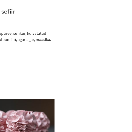
sefiir
apüree, suhkur, kuivatatud
lbumiin), agar-agar, maasika.
Ostukorvi