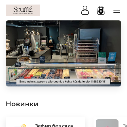
0
Новинки
Зефир без саха...
З