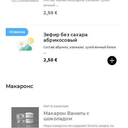
яичный ...
2,50 €
Новинка
Зефир без сахара
абрикосовый
Состав: абрикос, изомальт, сухой яичный белок
...
2,50 €
Макаронс
Нет в наличии
Макарон Ваниль с
шоколадом
Наши макаронс не содержат белого сахара, но